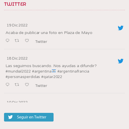
TWITTER
19 Dic 2022
Acaba de publicar una foto en Plaza de Mayo
Twitter
18 Dic 2022
Las seguimos buscando. Nos ayudas a difundir?
#mundial2022
#argentina
#argentinafrancia
#personasperdidas
#qatar2022
Twitter
10 Dic 2022
Los oradores de la
en la villa, barrio
@tedxbarriosannicolas
20
Twitter