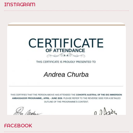
INSTAGRAM
10 Dic 2022
Con amigos en la
en la villa, barrio
@tedxbarriosannicolas
20. Gracias por la invitacion
! en Villa Soldati,
@fabisolanob
Distrito Federal, Argentina
1
Twitter
Load More...
FACEBOOK