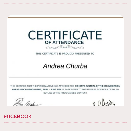
10 Dic 2022
Con amigos en la
en la villa, barrio
@tedxbarriosannicolas
20. Gracias por la invitacion
! en Villa Soldati,
@fabisolanob
Distrito Federal, Argentina
1
Twitter
Load More...
FACEBOOK