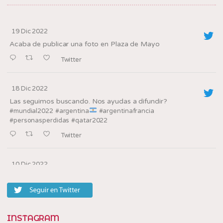
19 Dic 2022
Acaba de publicar una foto en Plaza de Mayo
Twitter
18 Dic 2022
Las seguimos buscando. Nos ayudas a difundir?
#mundial2022
#argentina
#argentinafrancia
#personasperdidas
#qatar2022
Twitter
10 Dic 2022
Los oradores de la
en la villa, barrio
@tedxbarriosannicolas
20
Twitter
INSTAGRAM