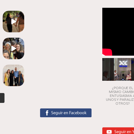
¿PORQUE EL
MISMO CAMBI
ENTUSIASMA 
.
UNOS Y PARALIZ
OTROS?
tagram