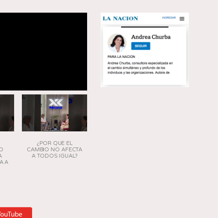
¿POR QUE EL
O
CAMBIO NO AFECTA
A
A TODOS IGUAL?
A A