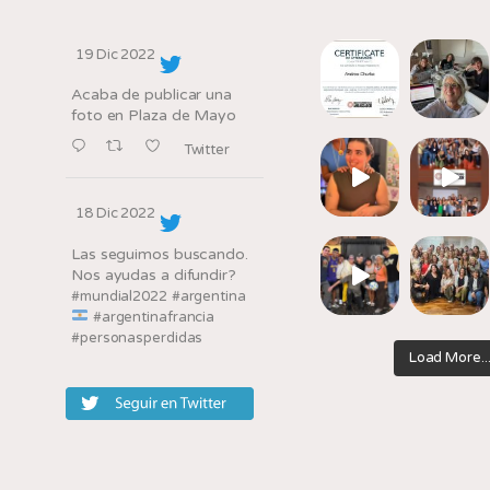
19 Dic 2022
Acaba de publicar una
foto en Plaza de Mayo
Twitter
18 Dic 2022
Las seguimos buscando.
Nos ayudas a difundir?
#mundial2022
#argentina
#argentinafrancia
#personasperdidas
Load More..
#qatar2022
Twitter
Follow on Ins
10 Dic 2022