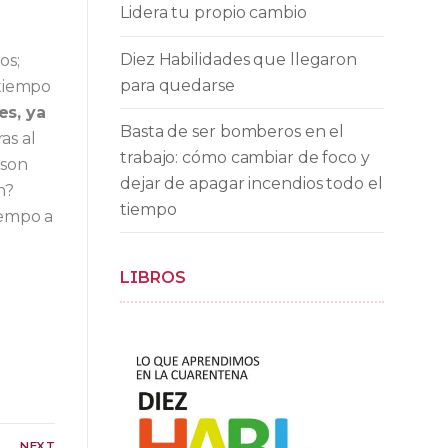
Lidera tu propio cambio
Diez Habilidades que llegaron
os;
para quedarse
 tiempo
es, ya
Basta de ser bomberos en el
as al
trabajo: cómo cambiar de foco y
 son
dejar de apagar incendios todo el
n?
tiempo
iempo a
LIBROS
NEXT