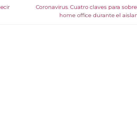
ecir
Next
Coronavirus. Cuatro claves para sobrev
post:
home office durante el aisl