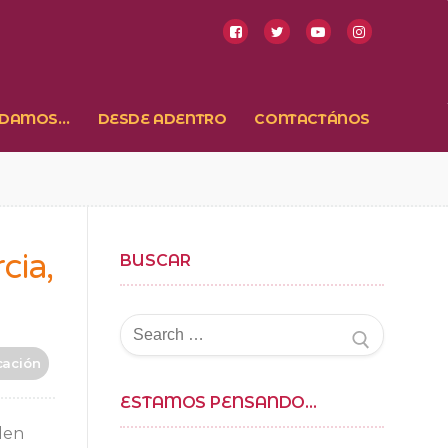
NDAMOS…
DESDE ADENTRO
CONTACTÁNOS
cia,
BUSCAR
Buscar
por:
cación
ESTAMOS PENSANDO…
den