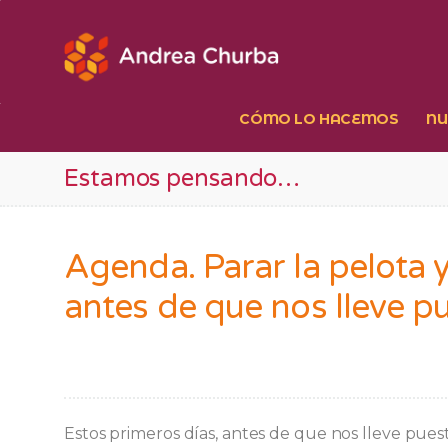
Ir
al
contenido
CÓMO LO HACEMOS
NU
Estamos pensando…
Agenda. Parar la pelota y
antes de que nos lleve p
Estos primeros días, antes de que nos lleve pue