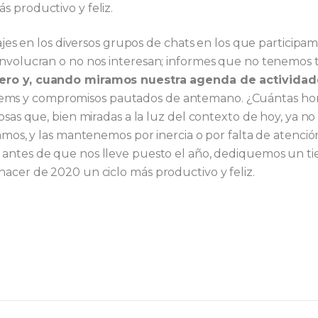
 productivo y feliz.
ajes en los diversos grupos de chats en los que participam
 involucran o no nos interesan; informes que no tenemos
ero y, cuando miramos nuestra agenda de actividad
tems y compromisos pautados de antemano. ¿Cuántas hor
osas que, bien miradas a la luz del contexto de hoy, ya no
amos, y las mantenemos por inercia o por falta de atenció
, antes de que nos lleve puesto el año, dediquemos un t
acer de 2020 un ciclo más productivo y feliz.