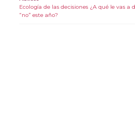
Previous
Ecología de las decisiones ¿A qué le vas a d
de
post:
“no” este año?
entradas