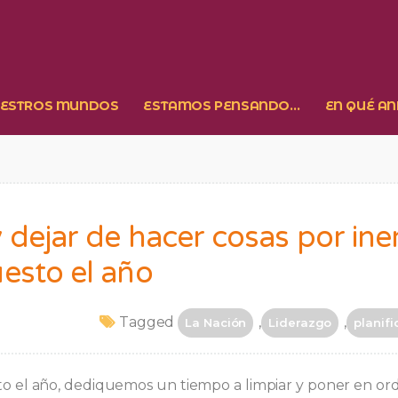
ESTROS MUNDOS
ESTAMOS PENSANDO…
EN QUÉ A
 dejar de hacer cosas por iner
uesto el año
Tagged
,
,
La Nación
Liderazgo
planifi
sto el año, dediquemos un tiempo a limpiar y poner en or