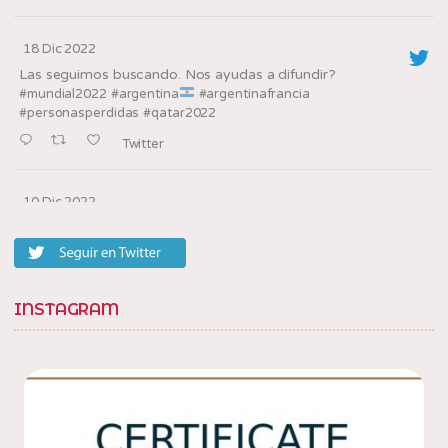
18 Dic 2022
Las seguimos buscando. Nos ayudas a difundir?
#mundial2022
#argentina
#argentinafrancia
#personasperdidas
#qatar2022
Twitter
10 Dic 2022
Los oradores de la
en la villa, barrio
@tedxbarriosannicolas
20
Twitter
INSTAGRAM
10 Dic 2022
Con amigos en la
en la villa, barrio
@tedxbarriosannicolas
20. Gracias por la invitacion
! en Villa Soldati,
@fabisolanob
Distrito Federal, Argentina
1
Twitter