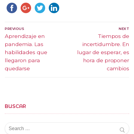
Navegación
PREVIOUS
NEXT
de
Previous
Aprendizaje en
Next
Tiempos de
post:
post:
pandemia. Las
incertidumbre. En
entradas
habilidades que
lugar de esperar, es
llegaron para
hora de proponer
quedarse
cambios
BUSCAR
Buscar
por: