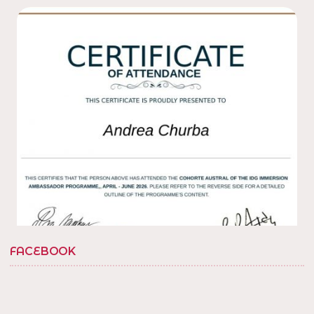
Con amigos en la
en la villa, barrio
@tedxbarriosannicolas
20. Gracias por la invitacion
! en Villa Soldati,
@fabisolanob
Distrito Federal, Argentina
1
Twitter
Load More...
FACEBOOK