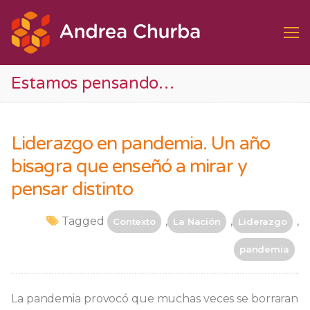
Ir
al
contenido
Estamos pensando…
Liderazgo en pandemia. Un año
bisagra que enseñó a mirar y
pensar distinto
Tagged
,
,
,
Contexto
La Nación
Liderazgo
pandemia
La pandemia provocó que muchas veces se borraran