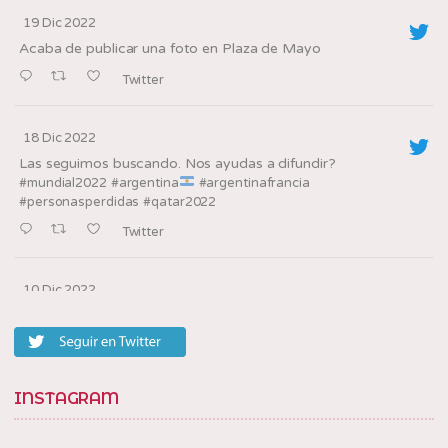
19 Dic 2022
Acaba de publicar una foto en Plaza de Mayo
Twitter
18 Dic 2022
Las seguimos buscando. Nos ayudas a difundir?
#mundial2022
#argentina
#argentinafrancia
#personasperdidas
#qatar2022
Twitter
10 Dic 2022
Los oradores de la
en la villa, barrio
@tedxbarriosannicolas
20
Twitter
INSTAGRAM
10 Dic 2022