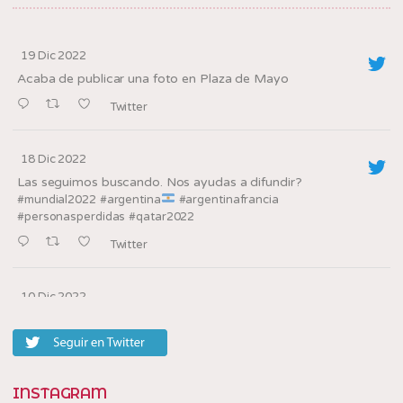
19 Dic 2022
Acaba de publicar una foto en Plaza de Mayo
Twitter
18 Dic 2022
Las seguimos buscando. Nos ayudas a difundir?
#mundial2022
#argentina
#argentinafrancia
#personasperdidas
#qatar2022
Twitter
10 Dic 2022
Los oradores de la
en la villa, barrio
@tedxbarriosannicolas
20
Twitter
INSTAGRAM