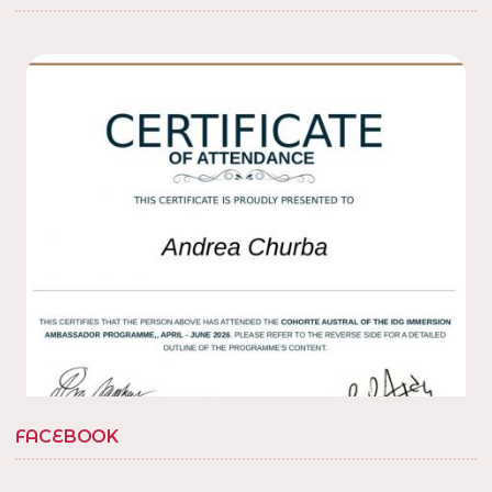
10 Dic 2022
Con amigos en la
en la villa, barrio
@tedxbarriosannicolas
20. Gracias por la invitacion
! en Villa Soldati,
@fabisolanob
Distrito Federal, Argentina
1
Twitter
Load More...
FACEBOOK