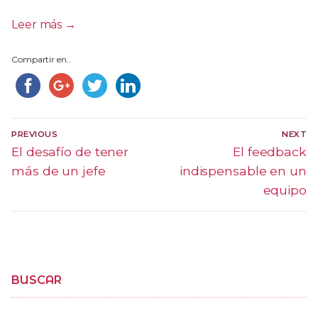
Leer más →
Compartir en..
Navegación
PREVIOUS
NEXT
de
Previous
El desafío de tener
Next
El feedback
post:
post:
más de un jefe
indispensable en un
entradas
equipo
BUSCAR