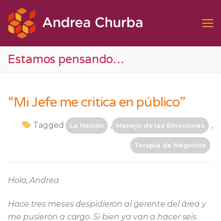
Ir
al
contenido
Estamos pensando…
“Mi Jefe me critica en público”
Tagged
,
,
La Nación
Manejo de las Emociones
Terapia de Negocios
Hola, Andrea
Hace tres meses despidieron al gerente del área y
me pusieron a cargo. Si bien ya van a hacer seis