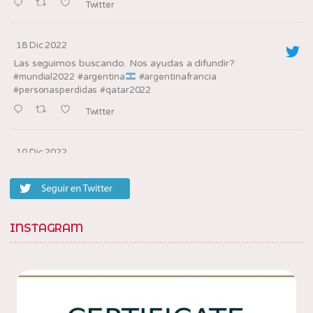
Twitter
18 Dic 2022
Las seguimos buscando. Nos ayudas a difundir?
#mundial2022
#argentina
#argentinafrancia
#personasperdidas
#qatar2022
Twitter
10 Dic 2022
Los oradores de la
en la villa, barrio
@tedxbarriosannicolas
20
Twitter
INSTAGRAM
10 Dic 2022
Con amigos en la
en la villa, barrio
@tedxbarriosannicolas
20. Gracias por la invitacion
! en Villa Soldati,
@fabisolanob
Distrito Federal, Argentina