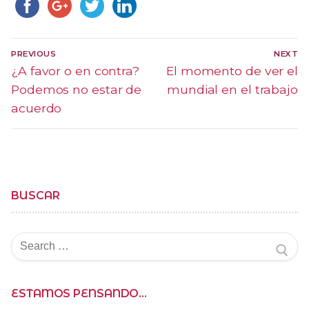
Navegación
PREVIOUS
NEXT
de
Previous
¿A favor o en contra?
Next
El momento de ver el
post:
post:
Podemos no estar de
mundial en el trabajo
entradas
acuerdo
BUSCAR
Buscar
por:
ESTAMOS PENSANDO…