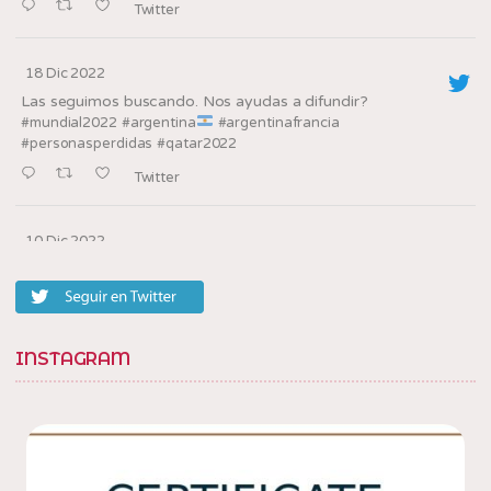
Twitter
18 Dic 2022
Las seguimos buscando. Nos ayudas a difundir?
#mundial2022
#argentina
#argentinafrancia
#personasperdidas
#qatar2022
Twitter
10 Dic 2022
Los oradores de la
en la villa, barrio
@tedxbarriosannicolas
20
Twitter
INSTAGRAM
10 Dic 2022
Con amigos en la
en la villa, barrio
@tedxbarriosannicolas
20. Gracias por la invitacion
! en Villa Soldati,
@fabisolanob
Distrito Federal, Argentina