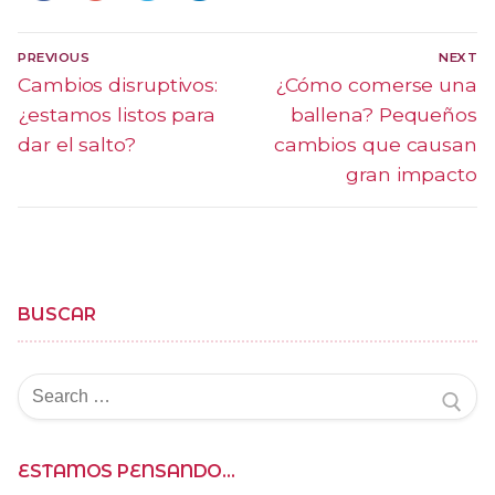
Navegación
PREVIOUS
NEXT
de
Previous
Cambios disruptivos:
Next
¿Cómo comerse una
post:
post:
¿estamos listos para
ballena? Pequeños
entradas
dar el salto?
cambios que causan
gran impacto
BUSCAR
Buscar
por:
ESTAMOS PENSANDO…