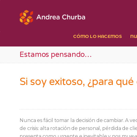
Ir
al
contenido
CÓMO LO HACEMOS
NU
Estamos pensando…
Si soy exitoso, ¿para qué
Nunca es fácil tomar la decisión de cambiar. A 
de crisis: alta rotación de personal, pérdida de cl
presenta como urgente e inevitable y nos mueve 