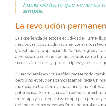
hacia atrás, lo que venimos 
simple.
La revolución permanen
La experiencia de estos ejecutivos de Turner ilu
medios gráficos y audiovisuales. Los avances tecn
globalizada y la aparición de “cisnes negros”, su
amenazan la continuidad de empresas que hasta h
no es suficiente: hay que anticiparse, tomar riesg
“Cuando estás en crisis es fácil patear todo, camb
pero si no evolucionábamos íbamos hacia un mal
me obligó a transformarme a mí mismo. Antes, el
paternalista. En una industria como la nuestra, l
mi equipo y así tener más tiempo para pensar y e
delegar en otras personas. Pude desarrollar y pro