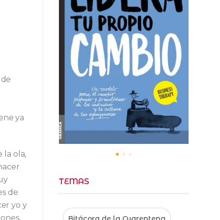
 de
iene ya
 la ola,
hacer
uy
TEMAS
es de
er yo y
lones.
Bitácora de la Cuarentena