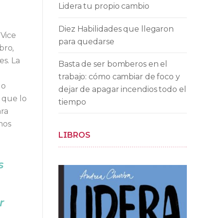
Lidera tu propio cambio
Diez Habilidades que llegaron
 Vice
para quedarse
bro,
s. La
Basta de ser bomberos en el
trabajo: cómo cambiar de foco y
do
dejar de apagar incendios todo el
 que lo
tiempo
ara
mos
LIBROS
s
r