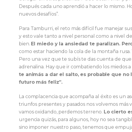
Después cada uno aprendió a hacer lo mismo. Ho
nuevos desafíos”.
Para Tamburri, el reto más difícil fue manejar s
y esto vale tanto a nivel personal como a nivel de
bien.
El miedo y la ansiedad te paralizan. Per
como estar haciendo la cola de la montaña rusa. V
Pero una vez que te subís te das cuenta de que en
adrenalina. Hay que ir combatiendo los miedos 
te animás a dar el salto, es probable que no
futuro más feliz”.
La complacencia que acompaña al éxito es un ases
triunfos presentes y pasados nos volvemos más v
vamos oxidando, perdemos terreno.
Lo cierto e
urgencia quizás, para algunos, hoy no sea tangib
sino imponer nuestro paso, tenemos que empujar