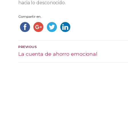
hacia lo desconocido.
Compartir en..
Navegación
PREVIOUS
Previous
La cuenta de ahorro emocional
de
post:
entradas