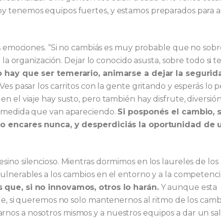
y tenemos equipos fuertes, y estamos preparados para 
us emociones. “Si no cambiás es muy probable que no sobre
 la organización. Dejar lo conocido asusta, sobre todo si t
o hay que ser temerario, animarse a dejar la segurid
es pasar los carritos con la gente gritando y esperás lo p
 el viaje hay susto, pero también hay disfrute, diversión
a medida que van apareciendo.
Si posponés el cambio, s
 lo encares nunca, y desperdiciás la oportunidad de 
ino silencioso. Mientras dormimos en los laureles de los
ulnerables a los cambios en el entorno y a la competenci
s que, si no innovamos, otros lo harán.
Y aunque esta
le, si queremos no solo mantenernos al ritmo de los camb
nos a nosotros mismos y a nuestros equipos a dar un sa