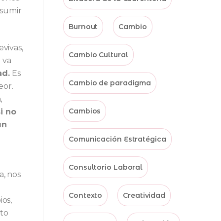
asumir
Burnout
Cambio
vivas,
Cambio Cultural
e va
ad.
Es
Cambio de paradigma
eor.
,
Cambios
i no
un
Comunicación Estratégica
Consultorio Laboral
a, nos
Contexto
Creatividad
ios,
lto