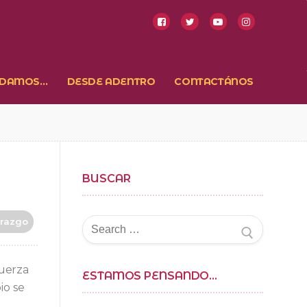
NDAMOS…
DESDE ADENTRO
CONTACTÁNOS
BUSCAR
Buscar
erazgo
por:
fuerza
ESTAMOS PENSANDO…
io se