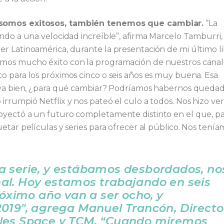
i somos exitosos, también tenemos que cambiar.
“La
ndo a una velocidad increíble”, afirma Marcelo Tamburri,
r Latinoamérica, durante la presentación de mi último li
mos mucho éxito con la programación de nuestros canale
o para los próximos cinco o seis años es muy buena. Esa
e va bien, ¿para qué cambiar? Podríamos habernos queda
rrumpió Netflix y nos pateó el culo a todos. Nos hizo ver
oyectó a un futuro completamente distinto en el que, p
etar películas y series para ofrecer al público. Nos tenía
a serie, y estábamos desbordados, no
al. Hoy estamos trabajando en seis
róximo año van a ser ocho, y
019″, agrega Manuel Trancón, Directo
ales Space y TCM. “Cuando miremos