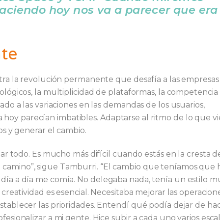
haciendo hoy nos va a parecer que era
te
stra la revolución permanente que desafía a las empresas
ológicos, la multiplicidad de plataformas, la competencia
mado a las variaciones en las demandas de los usuarios,
oy parecían imbatibles. Adaptarse al ritmo de lo que v
os y generar el cambio.
iar todo. Es mucho más difícil cuando estás en la cresta de
 camino”, sigue Tamburri. “El cambio que teníamos que 
 día a día me comía. No delegaba nada, tenía un estilo m
a creatividad es esencial. Necesitaba mejorar las operacion
stablecer las prioridades. Entendí qué podía dejar de hac
fesionalizar a mi gente. Hice subir a cada uno varios esca