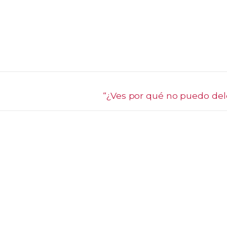
Next
“¿Ves por qué no puedo del
post: