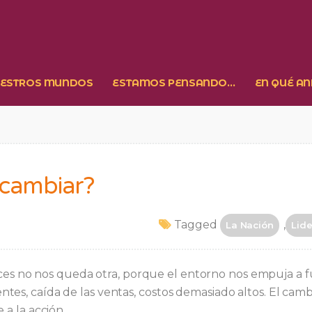
ESTROS MUNDOS
ESTAMOS PENSANDO…
EN QUÉ A
 cambiar?
Tagged
,
La Nación
Lid
veces no nos queda otra, porque el entorno nos empuja a 
ientes, caída de las ventas, costos demasiado altos. El camb
a la acción.