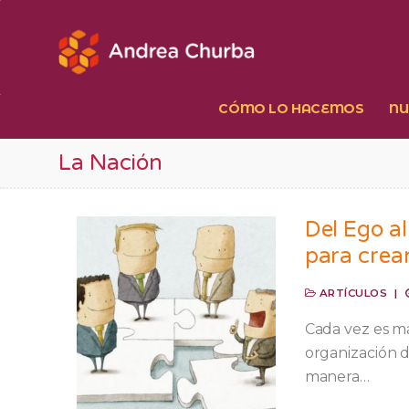
Ir
al
contenido
CÓMO LO HACEMOS
NU
La Nación
Del Ego al
para crea
ARTÍCULOS
|
Cada vez es m
organización 
manera…