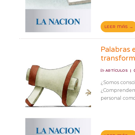
LEER MÁS →
Palabras e
transforma
ARTÍCULOS
|
¿Somos consci
¿Comprendemos
personal como