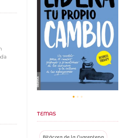
n
ada
TEMAS
Bitácora de la Cuarentena