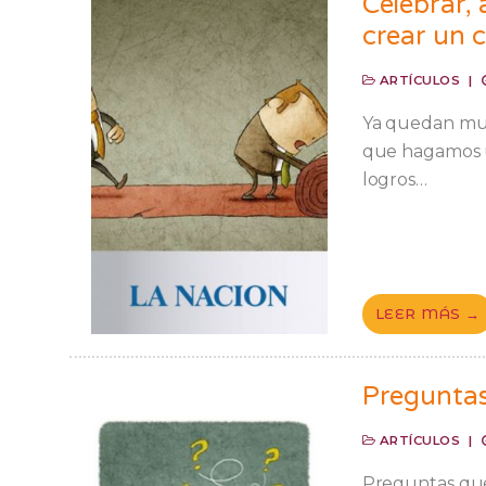
Celebrar,
crear un 
ARTÍCULOS
|
Ya quedan muy
que hagamos u
logros…
LEER MÁS →
Preguntas
ARTÍCULOS
|
Preguntas que