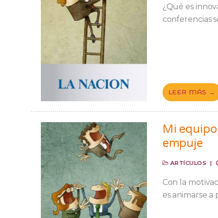
¿Qué es innovar
conferencias s
LEER MÁS →
Mi equipo
empuje
ARTÍCULOS
|
Con la motivac
es animarse a 