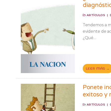
diagnósti
ARTÍCULOS
|
Tendemos a mir
evidente de ac
¿Qué…
LEER MÁS →
Ponete in
exitoso y 
ARTÍCULOS
|