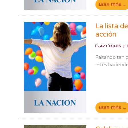
LEER MÁS →
La lista 
acción
ARTÍCULOS
|
Faltando tan 
estés haciendo 
LEER MÁS →